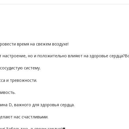
ровести время на свежем воздухе!
т настроение, но и положительно влияют на здоровье сердца?Во
сосудистую систему.
сса и тревожности.
ливость.
ина D, важного для здоровья сердца.
делают нас счастливыми.
и! Заботьтесь о своем сердце!🫀