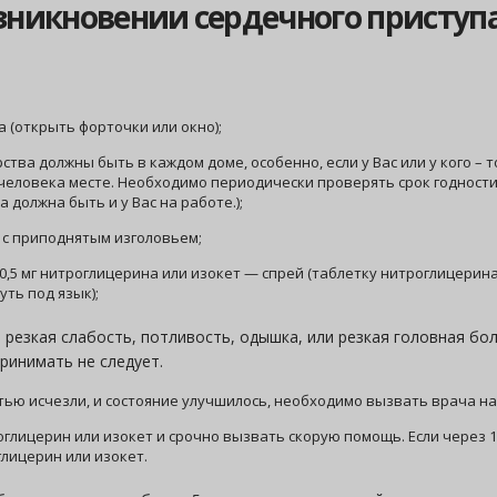
зникновении сердечного приступ
 (открыть форточки или окно);
ства должны быть в каждом доме, особенно, если у Вас или у кого – 
 человека месте. Необходимо периодически проверять срок годности
должна быть и у Вас на работе.);
ь с приподнятым изголовьем;
и 0,5 мг нитроглицерина или изокет — спрей (таблетку нитроглицерин
уть под язык);
резкая слабость, потливость, одышка, или резкая головная боль
принимать не следует.
тью исчезли, и состояние улучшилось, необходимо вызвать врача на
глицерин или изокет и срочно вызвать скорую помощь. Если через 
лицерин или изокет.