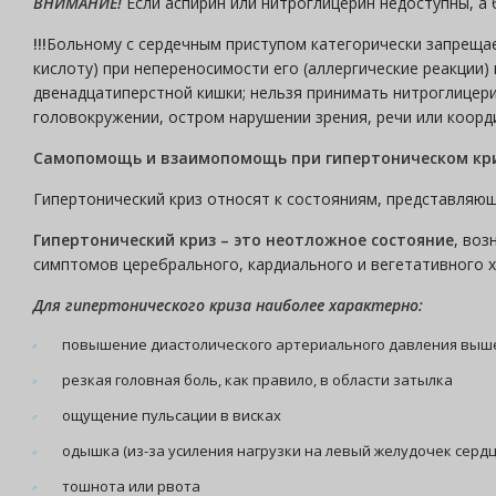
ВНИМАНИЕ!
Если аспирин или нитроглицерин недоступны, а
!!!
Больному с сердечным приступом категорически запрещае
кислоту) при непереносимости его (аллергические реакции)
двенадцатиперстной кишки; нельзя принимать нитроглицери
головокружении, остром нарушении зрения, речи или коорд
Самопомощь и взаимопомощь при гипертоническом кри
Гипертонический криз относят к состояниям, представляющ
Гипертонический криз – это неотложное состояние
, воз
симптомов церебрального, кардиального и вегетативного 
Для гипертонического криза наиболее характерно:
повышение диастолического артериального давления выше 1
резкая головная боль, как правило, в области затылка
ощущение пульсации в висках
одышка (из-за усиления нагрузки на левый желудочек сердц
тошнота или рвота