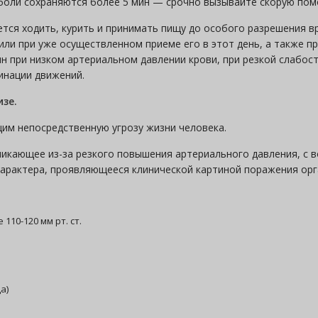
 боли сохраняются более 5 мин — срочно вызывайте скорую пом
тся ходить, курить и принимать пищу до особого разрешения в
 или при уже осуществленном приеме его в этот день, а также 
н при низком артериальном давлении крови, при резкой слабост
инации движений.
зе.
им непосредственную угрозу жизни человека.
никающее из-за резкого повышения артериального давления, с
характера, проявляющееся клинической картиной поражения ор
10-120 мм рт. ст.
а)