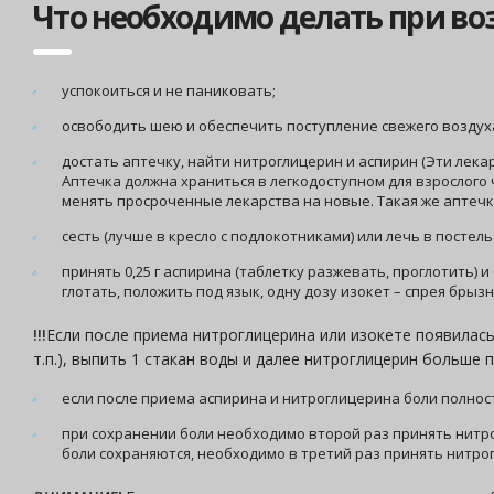
Что необходимо делать при во
успокоиться и не паниковать;
освободить шею и обеспечить поступление свежего воздуха
достать аптечку, найти нитроглицерин и аспирин (Эти лекар
Аптечка должна храниться в легкодоступном для взрослого
менять просроченные лекарства на новые. Такая же аптечка 
сесть (лучше в кресло с подлокотниками) или лечь в постел
принять 0,25 г аспирина (таблетку разжевать, проглотить) 
глотать, положить под язык, одну дозу изокет – спрея брызн
!!!
Если после приема нитроглицерина или изокете появилась 
т.п.), выпить 1 стакан воды и далее нитроглицерин больше 
если после приема аспирина и нитроглицерина боли полнос
при сохранении боли необходимо второй раз принять нитро
боли сохраняются, необходимо в третий раз принять нитрог