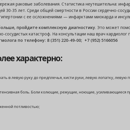
пережая раковые заболевания. Статистика неутешительна: инфа
ей 30-35 лет. Среди общей смертности в России сердечно-сосуд
гипертонии с ее осложнениями — инфарктами миокарда и инсул
 больше, пройдите комплексную диагностику
. Это может помо
но-сосудистых катастроф. На консультации наш врач кардиолог 
лога по телефону: 8 (351) 220-49-00; +7 (952) 5166056
лее характерно:
вать в левую руку до предплечья, кисти руки, левую лопатку, левую 
нтенсивная боль. Боли колющие, режущие, ноющие, усиливающиеся 
аженной потливостью;