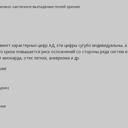
зможно частичное выпадение полей зрения
имеет характерных цифр АД, эти цифры сугубо индивидуальны, 
го криза повышается риск осложнений со стороны ряда систем 
 миокарда, отек легких, аневризма и др.
иза:
ури»)
ние