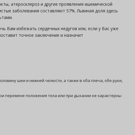
ркты, атеросклероз и другие проявления ишемической
истые заболевания составляют 57%. Львиная доля здесь
ьтами.
чь Вам избежать сердечных недугов или, если у Вас уже
поставит точное заключение и назначит
половину шеи и нижней челюсти, а также в оба плеча, обе руки,
при перемене положения тела или при дыхании не характерны