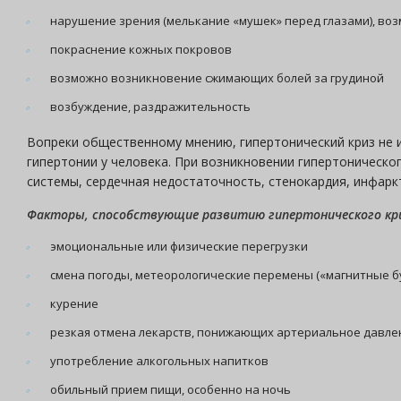
нарушение зрения (мелькание «мушек» перед глазами), во
покраснение кожных покровов
возможно возникновение сжимающих болей за грудиной
возбуждение, раздражительность
Вопреки общественному мнению, гипертонический криз не 
гипертонии у человека. При возникновении гипертоническо
системы, сердечная недостаточность, стенокардия, инфаркт
Факторы, способствующие развитию гипертонического кр
эмоциональные или физические перегрузки
смена погоды, метеорологические перемены («магнитные б
курение
резкая отмена лекарств, понижающих артериальное давле
употребление алкогольных напитков
обильный прием пищи, особенно на ночь