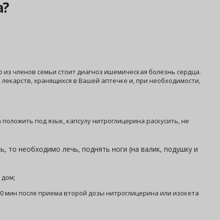
а?
то из членов семьи стоит диагноз ишемическая болезнь сердца.
 лекарств, хранящихся в Вашей аптечке и, при необходимости,
а положить под язык, капсулу нитроглицерина раскусить, не
, то необходимо лечь, поднять ноги (на валик, подушку и
 дом;
10 мин после приема второй дозы нитроглицерина или изокета