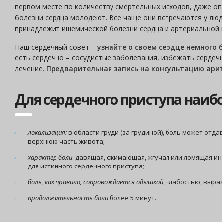
первом месте по количеству смертельных исходов, даже о
болезни сердца молодеют. Все чаще они встречаются у люд
принадлежит ишемической болезни сердца и артериальной 
Наш сердечный совет –
узнайте о своем сердце немного
есть сердечно – сосудистые заболевания, избежать сердеч
лечение.
Предварительная запись на консультацию аритмо
Для сердечного приступа наибо
локализация:
в области груди (за грудиной), боль может отда
верхнюю часть живота;
характер боли
: давящая, сжимающая, жгучая или ломящая и
для истинного сердечного приступа;
боль, как правило, сопровождается одышкой
, слабостью, выр
продолжительность боли
более 5 минут.